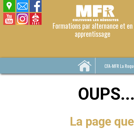
Formations par alternance et en
apprentissage
CFA-MFR La Roqu
OUPS...
La page que