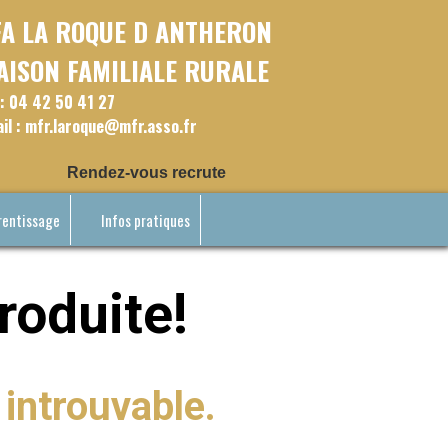
FA LA ROQUE D ANTHERON
AISON FAMILIALE RURALE
 : 04 42 50 41 27
il : mfr.laroque@mfr.asso.fr
Rendez-vous recrutement tous les mercredis de 9h0
rentissage
Infos pratiques
roduite!
introuvable.