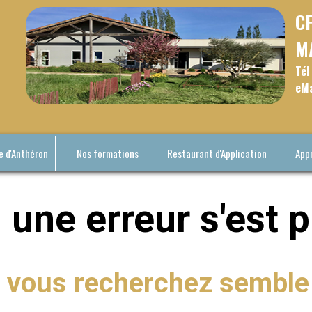
C
M
Tél
eMa
e d'Anthéron
Nos formations
Restaurant d'Application
App
 une erreur s'est p
 vous recherchez semble 