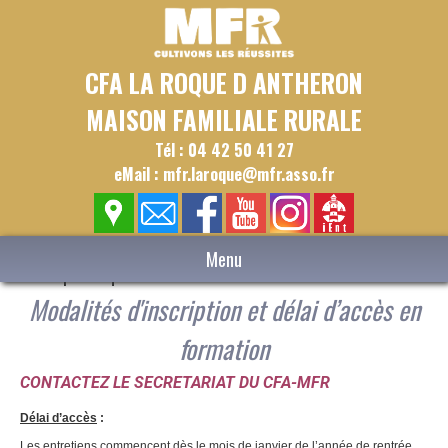
CFA LA ROQUE D ANTHERON
MAISON FAMILIALE RURALE
Tél : 04 42 50 41 27
eMail : mfr.laroque@mfr.asso.fr
Menu
Infos pratiques
Modalités d'inscription et délai d’accès en
formation
CONTACTEZ LE SECRETARIAT DU CFA-MFR
Délai d’accès
:
Les entretiens commencent dès le mois de janvier de l’année de rentrée